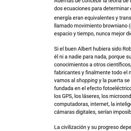
Además de concebir la teoría de la
dos ecuaciones para determinar 
energía eran equivalentes y tran
llamado movimiento browniano (n
espacio y tiempo, nunca mejor di
Si el buen Albert hubiera sido Ro
él ni a nadie para nada, porque su
conocimientos a otros científicos,
fabricantes y finalmente todo el
vamos al
shopping
y la puerta se
fundada en el efecto fotoeléctric
los GPS, los láseres, los microonda
computadoras, internet, la inteligen
cámaras digitales, serían imposibl
La civilización y su progreso de