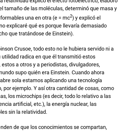
 relatividad explicó el efecto fotoeléctrico, elaboró
el tamaño de las moléculas, determinó que masa y
2
sformables una en otra (e = mc
) y explicó el
o explicaré qué es porque llevaría demasiado
cho que tratándose de Einstein).
binson Crusoe, todo esto no le hubiera servido ni a
 utilidad radica en que él transmitió estos
 estos a otros y a periodistas, divulgadores,
 mundo supo quién era Einstein. Cuando ahora
 abre sola estamos aplicando una tecnología
o, por ejemplo. Y así otra cantidad de cosas, como
s, los microchips (es decir, todo lo relativo a las
cia artificial, etc.), la energía nuclear, las
es sin la relatividad.
penden de que los conocimientos se compartan,