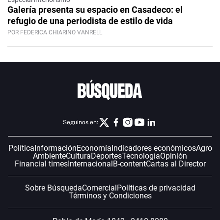
Galería presenta su espacio en Casadeco: el
refugio de una periodista de estilo de vida
POR FEDERICA CHIARINO VANRELL
Seguinos en:
Política
Información
Economía
Indicadores económicos
Agro
Ambiente
Cultura
Deportes
Tecnología
Opinión
Financial times
Internacional
B-content
Cartas al Director
Sobre Búsqueda
Comercial
Políticas de privacidad
Términos y Condiciones