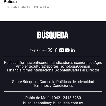
Policía
POR JUAN FRANCISCO PITTALUGA
Seguinos en:
Política
Información
Economía
Indicadores económicos
Agro
Ambiente
Cultura
Deportes
Tecnología
Opinión
Financial times
Internacional
B-content
Cartas al Director
Sobre Búsqueda
Comercial
Políticas de privacidad
Términos y Condiciones
Pablo de María 1042 - 2418 8280
busquedaonline@busqueda.com.uy