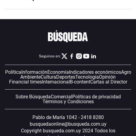
Seguinos en:
Política
Información
Economía
Indicadores económicos
Agro
Ambiente
Cultura
Deportes
Tecnología
Opinión
Financial times
Internacional
B-content
Cartas al Director
Sobre Búsqueda
Comercial
Políticas de privacidad
Términos y Condiciones
Pablo de María 1042 - 2418 8280
busquedaonline@busqueda.com.uy
Copyright busqueda.com.uy 2024 Todos los