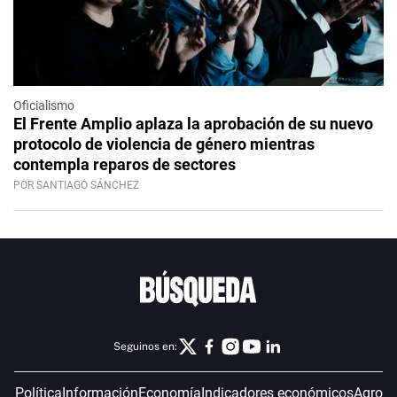
Oficialismo
El Frente Amplio aplaza la aprobación de su nuevo
protocolo de violencia de género mientras
contempla reparos de sectores
POR SANTIAGO SÁNCHEZ
Seguinos en:
Política
Información
Economía
Indicadores económicos
Agro