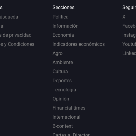
s
Secciones
Segui
Búsqueda
Política
X
al
Información
Faceb
s de privacidad
Economía
Insta
s y Condiciones
Indicadores económicos
Youtu
Agro
Linke
Ambiente
Cultura
Deportes
Tecnología
Opinión
Financial times
Internacional
B-content
Cartas al Director