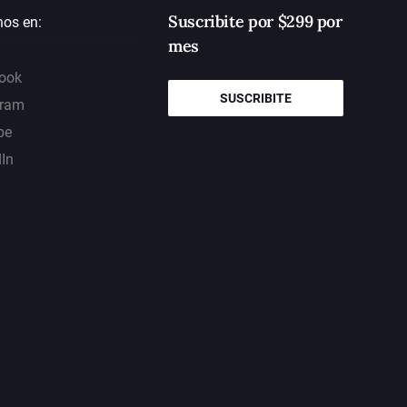
Suscribite por $299 por
nos en:
mes
ook
SUSCRIBITE
gram
be
dIn