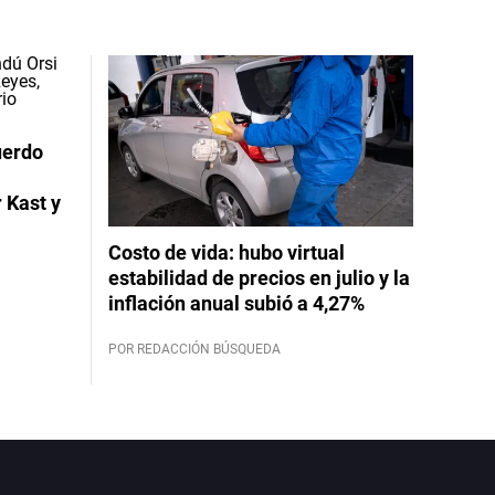
uerdo
 Kast y
Costo de vida: hubo virtual
estabilidad de precios en julio y la
inflación anual subió a 4,27%
POR REDACCIÓN BÚSQUEDA