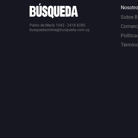
Nosotro
Sobre 
Pablo de María 1042 - 2418 8280
Comerci
busquedaonline@busqueda.com.uy
Política
Término