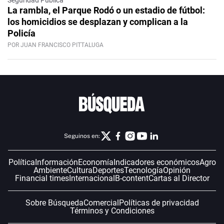
La rambla, el Parque Rodó o un estadio de fútbol:
los homicidios se desplazan y complican a la
Policía
POR JUAN FRANCISCO PITTALUGA
Seguinos en:
Política
Información
Economía
Indicadores económicos
Agro
Ambiente
Cultura
Deportes
Tecnología
Opinión
Financial times
Internacional
B-content
Cartas al Director
Sobre Búsqueda
Comercial
Políticas de privacidad
Términos y Condiciones