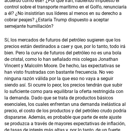
acuerdo como ése? ¿Por qué Irán, habiendo impuesto el
control sobre el transporte marítimo en el Golfo, renunciaría
a él? ¿No insistirían sus líderes al menos en su derecho a
cobrar peajes? ¿Estaría Trump dispuesto a aceptar
semejante humillación?
Sí, los mercados de futuros del petróleo sugieren que los
precios están destinados a caer y que, por lo tanto, todo irá
bien. Pero la curva de futuros del petróleo no es una bola
de cristal, como lo han señalado mis colegas Jonathan
Vincent y Malcolm Moore. De hecho, las expectativas se
han visto frustradas con bastante frecuencia. No veo
ninguna razón válida por la que eso no vaya a seguir
siendo así. Si ocurre lo peor, los precios tendrán que subir
lo suficiente como para equilibrar la oferta restringida con
la demanda. Dado que se trata de productos básicos
esenciales, los cuales enfrentan una demanda inelástica al
precio, el costo de los productos y del petróleo crudo podría
dispararse. Además, es probable que parte de este ajuste
se produzca a través de mayores expectativas de inflación,
de tasas de interés más altas y, por lo tanto, de un fuerte