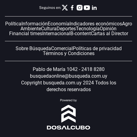
Seguinos en:
Política
Información
Economía
Indicadores económicos
Agro
Ambiente
Cultura
Deportes
Tecnología
Opinión
Financial times
Internacional
B-content
Cartas al Director
Sobre Búsqueda
Comercial
Políticas de privacidad
Términos y Condiciones
Pablo de María 1042 - 2418 8280
busquedaonline@busqueda.com.uy
Copyright busqueda.com.uy 2024 Todos los
derechos reservados