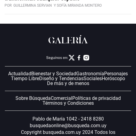
POR
GUILLERMINA SERVIAN
Y SOFÍA MIRANDA MONTERO
Seguinos en:
Actualidad
Bienestar y Sociedad
Gastronomía
Personajes
Tiempo Libre
Diseño y Tendencias
Sociales
Horóscopo
De más y de menos
Sobre Búsqueda
Comercial
Políticas de privacidad
Términos y Condiciones
Pablo de María 1042 - 2418 8280
busquedaonline@busqueda.com.uy
Copyright busqueda.com.uy 2024 Todos los