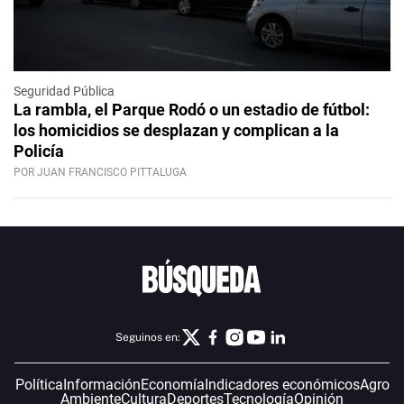
Seguridad Pública
La rambla, el Parque Rodó o un estadio de fútbol:
los homicidios se desplazan y complican a la
Policía
POR JUAN FRANCISCO PITTALUGA
Seguinos en:
Política
Información
Economía
Indicadores económicos
Agro
Ambiente
Cultura
Deportes
Tecnología
Opinión