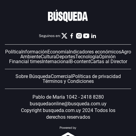
Seguinos en:
Política
Información
Economía
Indicadores económicos
Agro
Ambiente
Cultura
Deportes
Tecnología
Opinión
Financial times
Internacional
B-content
Cartas al Director
Sobre Búsqueda
Comercial
Políticas de privacidad
Términos y Condiciones
Pablo de María 1042 - 2418 8280
busquedaonline@busqueda.com.uy
Copyright busqueda.com.uy 2024 Todos los
derechos reservados