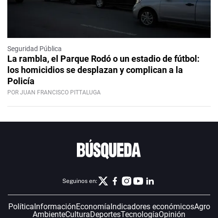
Seguridad Pública
La rambla, el Parque Rodó o un estadio de fútbol:
los homicidios se desplazan y complican a la
Policía
POR JUAN FRANCISCO PITTALUGA
Seguinos en:
Política
Información
Economía
Indicadores económicos
Agro
Ambiente
Cultura
Deportes
Tecnología
Opinión