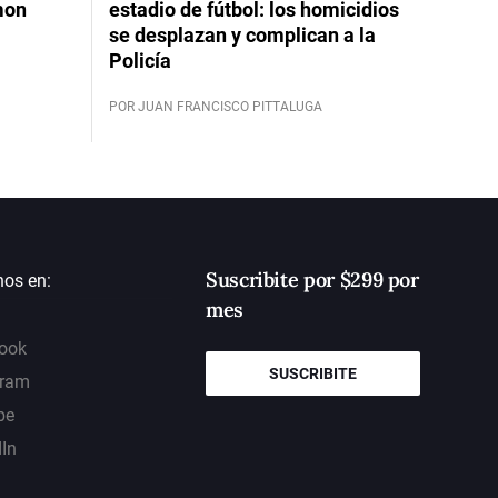
mon
estadio de fútbol: los homicidios
se desplazan y complican a la
Policía
POR JUAN FRANCISCO PITTALUGA
Suscribite por $299 por
nos en:
mes
ook
SUSCRIBITE
gram
be
dIn