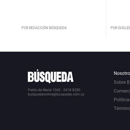
POR REDACCIÓN BÚSQUEDA
POR GUILL
Nosotro
Sobre 
Pablo de María 1042 - 2418 8280
Comerci
busquedaonline@busqueda.com.uy
Política
Término