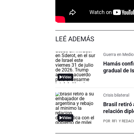
LEÉ ADEMÁS
Guerra en Medio
Hamás confir
gradual de I
Video
Crisis bilateral
Brasil retir
relación dip
Video
POR
RFI
Y REDAC