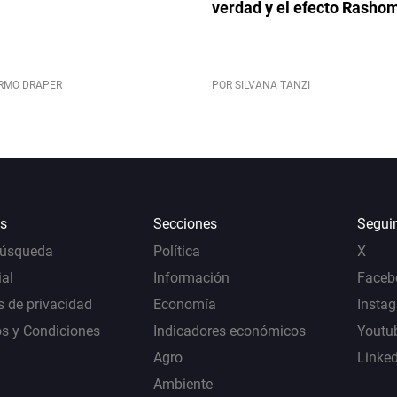
verdad y el efecto Rasho
ERMO DRAPER
POR SILVANA TANZI
s
Secciones
Segui
Búsqueda
Política
X
al
Información
Faceb
s de privacidad
Economía
Insta
s y Condiciones
Indicadores económicos
Youtu
Agro
Linke
Ambiente