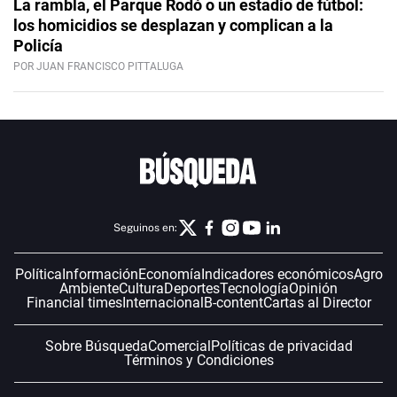
La rambla, el Parque Rodó o un estadio de fútbol:
los homicidios se desplazan y complican a la
Policía
POR JUAN FRANCISCO PITTALUGA
Seguinos en:
Política
Información
Economía
Indicadores económicos
Agro
Ambiente
Cultura
Deportes
Tecnología
Opinión
Financial times
Internacional
B-content
Cartas al Director
Sobre Búsqueda
Comercial
Políticas de privacidad
Términos y Condiciones