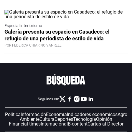
Especial interiorismo
Galería presenta su espacio en Casadeco: el
refugio de una periodista de estilo de vida
POR FEDERICA CHIARINO VANRELL
Seguinos en:
Política
Información
Economía
Indicadores económicos
Agro
Ambiente
Cultura
Deportes
Tecnología
Opinión
Financial times
Internacional
B-content
Cartas al Director