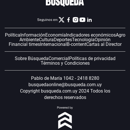
Seguinos en:
Política
Información
Economía
Indicadores económicos
Agro
Ambiente
Cultura
Deportes
Tecnología
Opinión
Financial times
Internacional
B-content
Cartas al Director
Sobre Búsqueda
Comercial
Políticas de privacidad
Términos y Condiciones
Pablo de María 1042 - 2418 8280
busquedaonline@busqueda.com.uy
Copyright busqueda.com.uy 2024 Todos los
derechos reservados