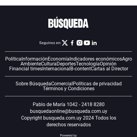
Seguinos en:
Política
Información
Economía
Indicadores económicos
Agro
Ambiente
Cultura
Deportes
Tecnología
Opinión
Financial times
Internacional
B-content
Cartas al Director
Sobre Búsqueda
Comercial
Políticas de privacidad
Términos y Condiciones
Pablo de María 1042 - 2418 8280
busquedaonline@busqueda.com.uy
Copyright busqueda.com.uy 2024 Todos los
derechos reservados