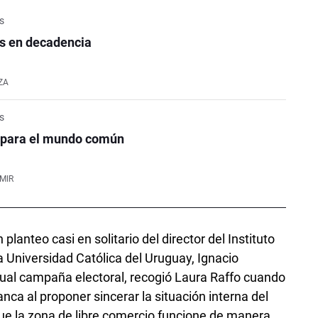
is
as en decadencia
ZA
is
 para el mundo común
MIR
lanteo casi en solitario del director del Instituto
a Universidad Católica del Uruguay, Ignacio
ctual campaña electoral, recogió Laura Raffo cuando
ca al proponer sincerar la situación interna del
ue la zona de libre comercio funcione de manera