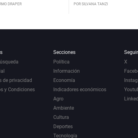
ERMO DRAPER
POR SILVANA TANZI
s
Secciones
Segui
Búsqueda
Política
X
al
Información
Faceb
s de privacidad
Economía
Insta
s y Condiciones
Indicadores económicos
Youtu
Agro
Linke
Ambiente
Cultura
Deportes
Tecnología