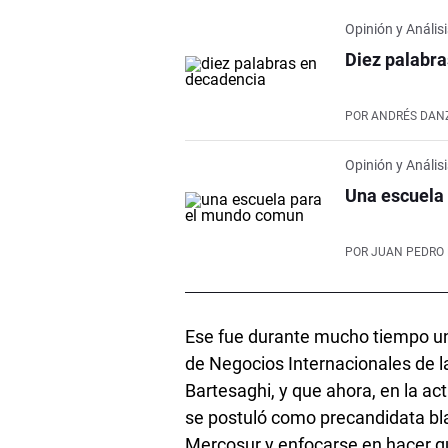
Opinión y Anális
Diez palabr
POR
ANDRÉS DAN
Opinión y Anális
Una escuela
POR
JUAN PEDRO 
Ese fue durante mucho tiempo un p
de Negocios Internacionales de l
Bartesaghi, y que ahora, en la a
se postuló como precandidata blan
Mercosur y enfocarse en hacer q