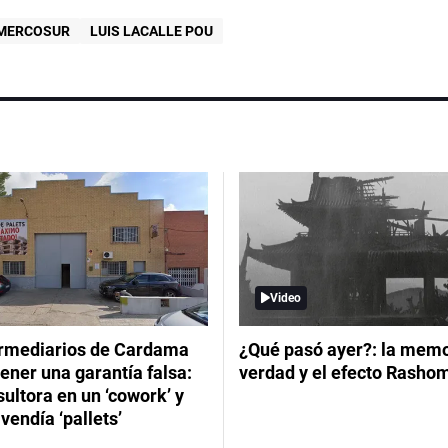
MERCOSUR
LUIS LACALLE POU
Video
ermediarios de Cardama
¿Qué pasó ayer?: la memor
ener una garantía falsa:
verdad y el efecto Rasho
ultora en un ‘cowork’ y
vendía ‘pallets’