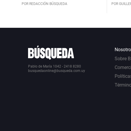
POR REDACCIÓN BÚSQUEDA
POR GUILL
Nosotro
Sobre 
Pablo de María 1042 - 2418 8280
Comerci
busquedaonline@busqueda.com.uy
Política
Término