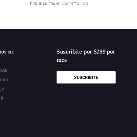
POR JUAN FRANCISCO PITTALUGA
Suscribite por $299 por
nos en:
mes
ook
SUSCRIBITE
gram
be
dIn