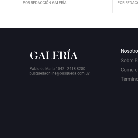
POR REDACCIÓN GALERÍA
POR REDAC
Nosotro
Sobre 
Pablo de María 1042 - 2418 8280
Comerci
bú
squedaonline@busqueda.com.uy
Término