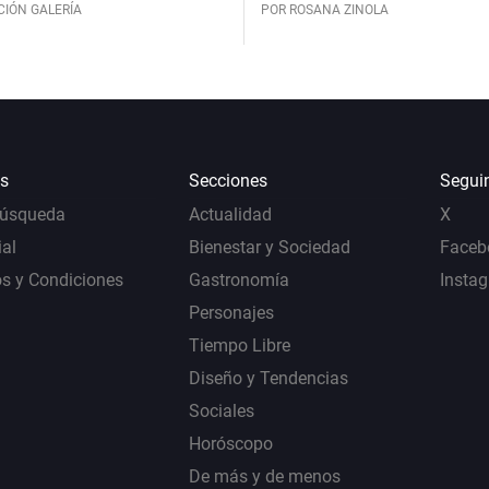
CIÓN GALERÍA
POR ROSANA ZINOLA
s
Secciones
Segui
Búsqueda
Actualidad
X
al
Bienestar y Sociedad
Faceb
s y Condiciones
Gastronomía
Insta
Personajes
Tiempo Libre
Diseño y Tendencias
Sociales
Horóscopo
De más y de menos