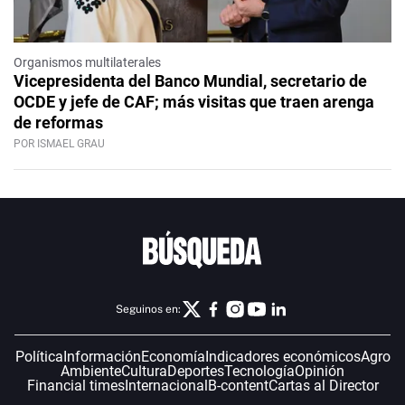
Organismos multilaterales
Vicepresidenta del Banco Mundial, secretario de
OCDE y jefe de CAF; más visitas que traen arenga
de reformas
POR ISMAEL GRAU
Seguinos en:
Política
Información
Economía
Indicadores económicos
Agro
Ambiente
Cultura
Deportes
Tecnología
Opinión
Financial times
Internacional
B-content
Cartas al Director