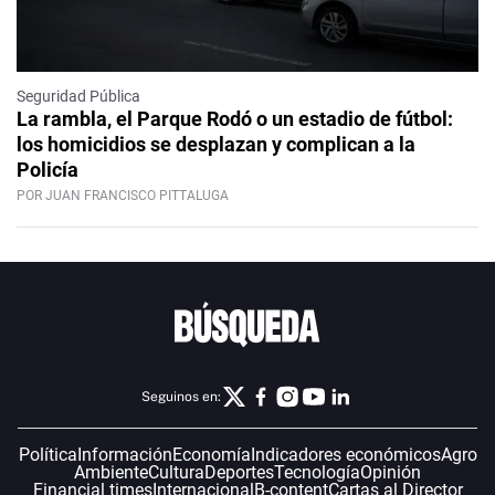
Seguridad Pública
La rambla, el Parque Rodó o un estadio de fútbol:
los homicidios se desplazan y complican a la
Policía
POR JUAN FRANCISCO PITTALUGA
Seguinos en:
Política
Información
Economía
Indicadores económicos
Agro
Ambiente
Cultura
Deportes
Tecnología
Opinión
Financial times
Internacional
B-content
Cartas al Director