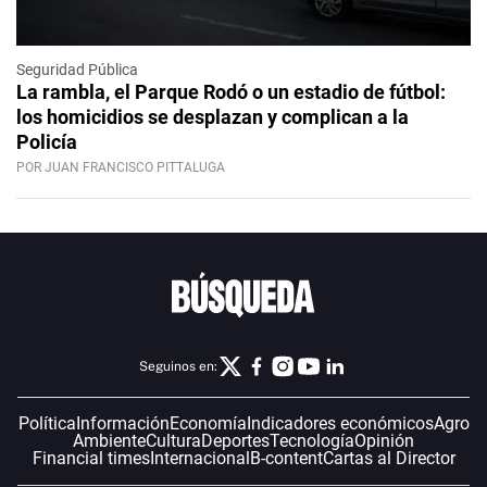
Seguridad Pública
La rambla, el Parque Rodó o un estadio de fútbol:
los homicidios se desplazan y complican a la
Policía
POR JUAN FRANCISCO PITTALUGA
Seguinos en:
Política
Información
Economía
Indicadores económicos
Agro
Ambiente
Cultura
Deportes
Tecnología
Opinión
Financial times
Internacional
B-content
Cartas al Director