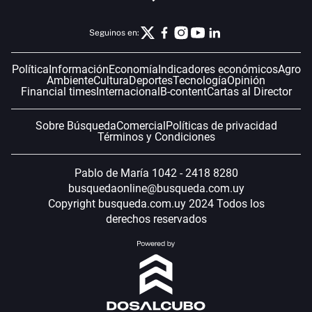
Seguinos en:
Política
Información
Economía
Indicadores económicos
Agro
Ambiente
Cultura
Deportes
Tecnología
Opinión
Financial times
Internacional
B-content
Cartas al Director
Sobre Búsqueda
Comercial
Políticas de privacidad
Términos y Condiciones
Pablo de María 1042 - 2418 8280
busquedaonline@busqueda.com.uy
Copyright busqueda.com.uy 2024 Todos los
derechos reservados