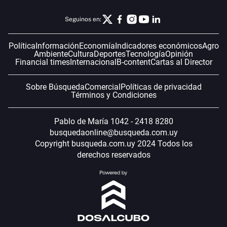
Seguinos en:
Política
Información
Economía
Indicadores económicos
Agro
Ambiente
Cultura
Deportes
Tecnología
Opinión
Financial times
Internacional
B-content
Cartas al Director
Sobre Búsqueda
Comercial
Políticas de privacidad
Términos y Condiciones
Pablo de María 1042 - 2418 8280
busquedaonline@busqueda.com.uy
Copyright busqueda.com.uy 2024 Todos los
derechos reservados