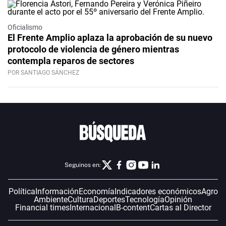
Oficialismo
El Frente Amplio aplaza la aprobación de su nuevo
protocolo de violencia de género mientras
contempla reparos de sectores
POR SANTIAGO SÁNCHEZ
Seguinos en:
Política
Información
Economía
Indicadores económicos
Agro
Ambiente
Cultura
Deportes
Tecnología
Opinión
Financial times
Internacional
B-content
Cartas al Director