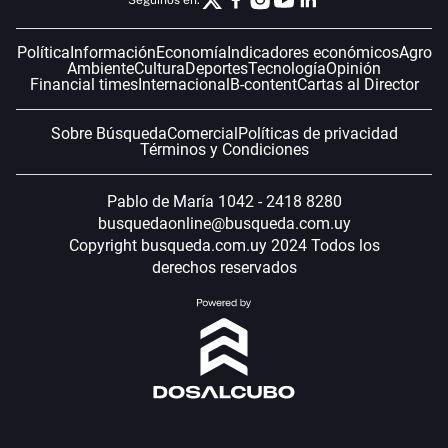
Seguinos en:
Política
Información
Economía
Indicadores económicos
Agro
Ambiente
Cultura
Deportes
Tecnología
Opinión
Financial times
Internacional
B-content
Cartas al Director
Sobre Búsqueda
Comercial
Políticas de privacidad
Términos y Condiciones
Pablo de María 1042 - 2418 8280
busquedaonline@busqueda.com.uy
Copyright busqueda.com.uy 2024 Todos los
derechos reservados