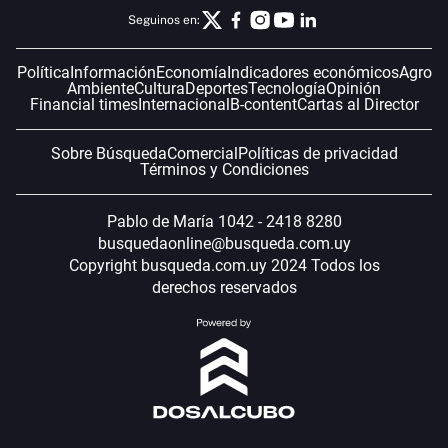
Seguinos en:
Política
Información
Economía
Indicadores económicos
Agro
Ambiente
Cultura
Deportes
Tecnología
Opinión
Financial times
Internacional
B-content
Cartas al Director
Sobre Búsqueda
Comercial
Políticas de privacidad
Términos y Condiciones
Pablo de María 1042 - 2418 8280
busquedaonline@busqueda.com.uy
Copyright busqueda.com.uy 2024 Todos los
derechos reservados