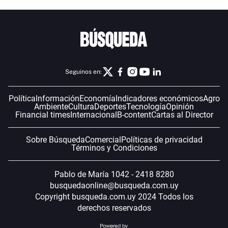
Seguinos en:
Política
Información
Economía
Indicadores económicos
Agro
Ambiente
Cultura
Deportes
Tecnología
Opinión
Financial times
Internacional
B-content
Cartas al Director
Sobre Búsqueda
Comercial
Políticas de privacidad
Términos y Condiciones
Pablo de María 1042 - 2418 8280
busquedaonline@busqueda.com.uy
Copyright busqueda.com.uy 2024 Todos los
derechos reservados