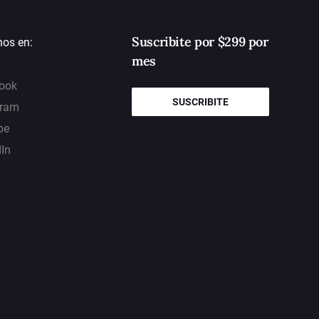
Suscribite por $299 por
nos en:
mes
ook
SUSCRIBITE
gram
be
dIn