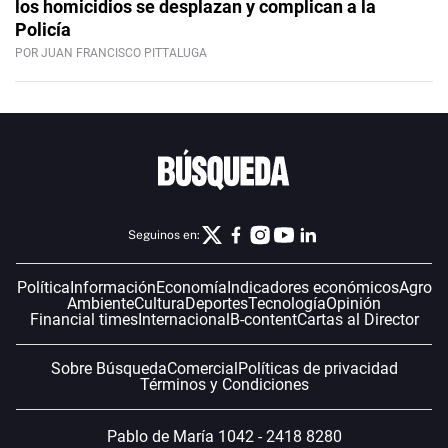
los homicidios se desplazan y complican a la
Policía
POR JUAN FRANCISCO PITTALUGA
Seguinos en:
Política
Información
Economía
Indicadores económicos
Agro
Ambiente
Cultura
Deportes
Tecnología
Opinión
Financial times
Internacional
B-content
Cartas al Director
Sobre Búsqueda
Comercial
Políticas de privacidad
Términos y Condiciones
Pablo de María 1042 - 2418 8280