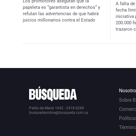
Los promotores aseguran que la
A falta d
papeleta es “garantista en derechos” y
fecha lími
refutan las advertencias de que habrá
iniciativa
juicios millonarios contra el Estado
200.000 f
trazaron
Nosotro
Sobre 
Pablo de María 1042 - 2418 8280
Comerci
busquedaonline@busqueda.com.uy
Política
Término