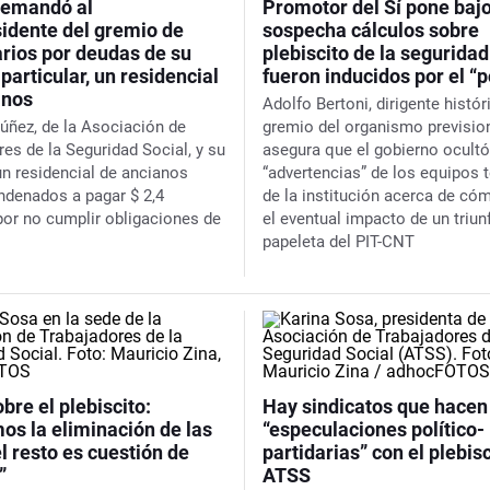
demandó al
Promotor del Sí pone baj
sidente del gremio de
sospecha cálculos sobre
arios por deudas de su
plebiscito de la seguridad
particular, un residencial
fueron inducidos por el “
anos
Adolfo Bertoni, dirigente histór
úñez, de la Asociación de
gremio del organismo prevision
res de la Seguridad Social, y su
asegura que el gobierno ocultó
un residencial de ancianos
“advertencias” de los equipos 
ndenados a pagar $ 2,4
de la institución acerca de có
por no cumplir obligaciones de
el eventual impacto de un triun
papeleta del PIT-CNT
bre el plebiscito:
Hay sindicatos que hacen
os la eliminación de las
“especulaciones político-
l resto es cuestión de
partidarias” con el plebisc
”
ATSS