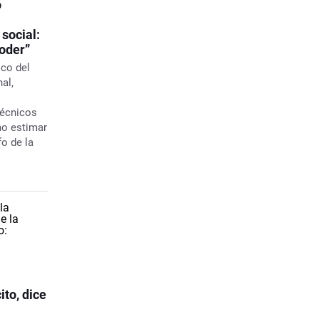
o
 social:
poder”
ico del
al,
técnicos
mo estimar
fo de la
ito, dice