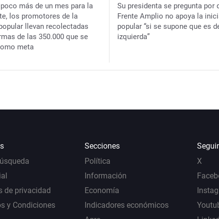
e poco más de un mes para la
Su presidenta se pregunta por 
te, los promotores de la
Frente Amplio no apoya la inici
 popular llevan recolectadas
popular “si se supone que es d
irmas de las 350.000 que se
izquierda”
 como meta
s
Secciones
Segui
Búsqueda
Política
X
al
Información
Faceb
s de privacidad
Economía
Insta
s y Condiciones
Indicadores económicos
Youtu