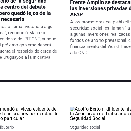
scito de la seguridad
Frente Amplio se destaca
ue centro del debate
las inversiones privadas d
 pero quedó lejos de la
AFAP
 necesaria
A los promotores del plebiscito
mos a llamar victoria a algo
seguridad social les llaman “la
 es”, reconoció Marcelo
algunas inversiones realizadas
residente del PIT-CNT, aunque
fondos de ahorro previsional, 
el próximo gobierno deberá
financiamiento del World Trade
cuenta el respaldo de cerca de
a la CND
e uruguayos a la iniciativa
ibutario
Seguridad social