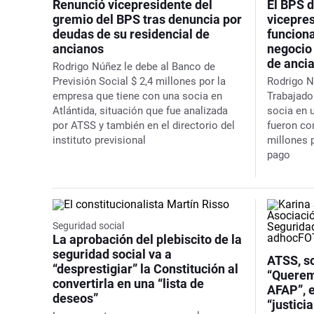
Renunció vicepresidente del
El BPS 
gremio del BPS tras denuncia por
vicepre
deudas de su residencial de
funcion
ancianos
negocio 
de anci
Rodrigo Núñez le debe al Banco de
Previsión Social $ 2,4 millones por la
Rodrigo N
empresa que tiene con una socia en
Trabajado
Atlántida, situación que fue analizada
socia en 
por ATSS y también en el directorio del
fueron co
instituto previsional
millones 
pago
Seguridad social
La aprobación del plebiscito de la
seguridad social va a
ATSS, so
“desprestigiar” la Constitución al
“Querem
convertirla en una “lista de
AFAP”, e
deseos”
“justicia