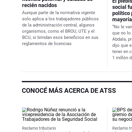
El plebi
recién nacidos
social f
Aunque parte de la normativa vigente
político
solo aplica a los trabajadores públicos
mayoría
de la administración central, algunos
“No le va
organismos, como el BROU, UTE y el
que no lo
BCU, sí brindan esos beneficios en sus
Abdala, p
reglamentos de licencias
dijo que 
tener en 
1 millón d
CONOCÉ MÁS ACERCA DE ATSS
Reclamo tributario
Reclamo tr