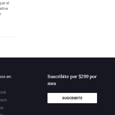
qué el
ativa
e
Suscribite por $299 por
nos en:
mes
ook
SUSCRIBITE
gram
be