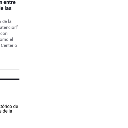
n entre
e las
 de la
 atención”
 con
como el
 Center o