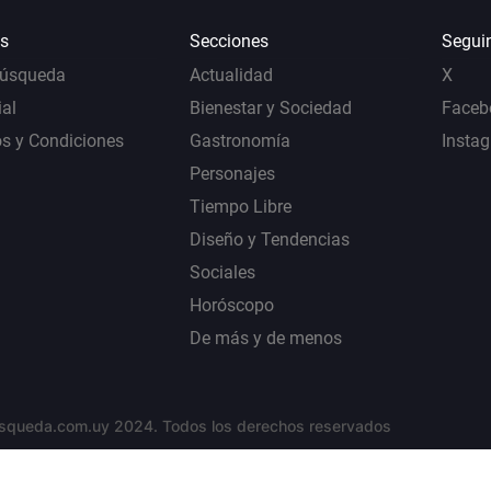
s
Secciones
Segui
Búsqueda
Actualidad
X
al
Bienestar y Sociedad
Faceb
s y Condiciones
Gastronomía
Insta
Personajes
Tiempo Libre
Diseño y Tendencias
Sociales
Horóscopo
De más y de menos
squeda.com.uy 2024. Todos los derechos reservados