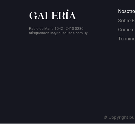
Nosotro
Sobre 
Pablo de María 1042 - 2418 8280
Comerci
bú
squedaonline@busqueda.com.uy
Término
© Copyright bu