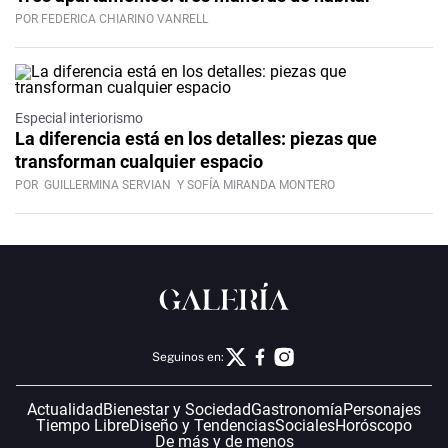
POR FEDERICA CHIARINO VANRELL
Especial interiorismo
La diferencia está en los detalles: piezas que
transforman cualquier espacio
POR
GUILLERMINA SERVIAN
Y SOFÍA MIRANDA MONTERO
Seguinos en:
Actualidad
Bienestar y Sociedad
Gastronomía
Personajes
Tiempo Libre
Diseño y Tendencias
Sociales
Horóscopo
De más y de menos