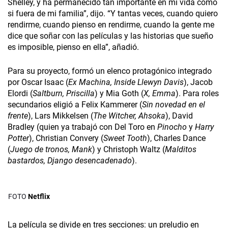
Shelley, y ha permanecido tan importante en mi vida como
si fuera de mi familia”, dijo. “Y tantas veces, cuando quiero
rendirme, cuando pienso en rendirme, cuando la gente me
dice que soñar con las películas y las historias que sueño
es imposible, pienso en ella”, añadió.
Para su proyecto, formó un elenco protagónico integrado
por Oscar Isaac (
Ex Machina, Inside Llewyn Davis
), Jacob
Elordi (
Saltburn, Priscilla
) y Mia Goth (
X, Emma
). Para roles
secundarios eligió a Felix Kammerer (
Sin novedad en el
frente
), Lars Mikkelsen (
The Witcher, Ahsoka
), David
Bradley (quien ya trabajó con Del Toro en
Pinocho
y
Harry
Potter
), Christian Convery (
Sweet Tooth
), Charles Dance
(
Juego de tronos, Mank
) y Christoph Waltz (
Malditos
bastardos, Django desencadenado
).
Netflix
La película se divide en tres secciones: un preludio en