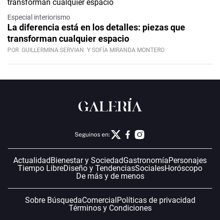
Especial interiorismo
La diferencia está en los detalles: piezas que
transforman cualquier espacio
POR
GUILLERMINA SERVIAN
Y SOFÍA MIRANDA MONTERO
Seguinos en:
Actualidad
Bienestar y Sociedad
Gastronomía
Personajes
Tiempo Libre
Diseño y Tendencias
Sociales
Horóscopo
De más y de menos
Sobre Búsqueda
Comercial
Políticas de privacidad
Términos y Condiciones