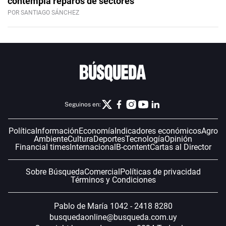
contempla reparos de sectores
POR SANTIAGO SÁNCHEZ
Seguinos en:
Política
Información
Economía
Indicadores económicos
Agro
Ambiente
Cultura
Deportes
Tecnología
Opinión
Financial times
Internacional
B-content
Cartas al Director
Sobre Búsqueda
Comercial
Políticas de privacidad
Términos y Condiciones
Pablo de María 1042 - 2418 8280
busquedaonline@busqueda.com.uy