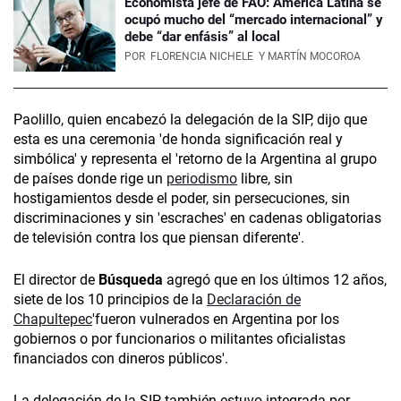
Economista jefe de FAO: América Latina se
ocupó mucho del “mercado internacional” y
debe “dar enfásis” al local
POR
FLORENCIA NICHELE
Y MARTÍN MOCOROA
Paolillo, quien encabezó la delegación de la SIP, dijo que
esta es una ceremonia 'de honda significación real y
simbólica' y representa el 'retorno de la Argentina al grupo
de países donde rige un
periodismo
libre, sin
hostigamientos desde el poder, sin persecuciones, sin
discriminaciones y sin 'escraches' en cadenas obligatorias
de televisión contra los que piensan diferente'.
El director de
Búsqueda
agregó que en los últimos 12 años,
siete de los 10 principios de la
Declaración de
Chapultepec
'fueron vulnerados en Argentina por los
gobiernos o por funcionarios o militantes oficialistas
financiados con dineros públicos'.
La delegación de la SIP también estuvo integrada por