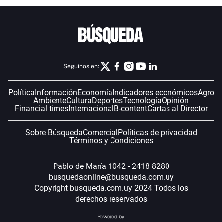
Seguinos en:
Política
Información
Economía
Indicadores económicos
Agro
Ambiente
Cultura
Deportes
Tecnología
Opinión
Financial times
Internacional
B-content
Cartas al Director
Sobre Búsqueda
Comercial
Políticas de privacidad
Términos y Condiciones
Pablo de María 1042 - 2418 8280
busquedaonline@busqueda.com.uy
Copyright busqueda.com.uy 2024 Todos los
derechos reservados