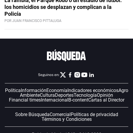
La rambla, el Parque Rodó o un estadio de fútbol:
los homicidios se desplazan y complican a la
Policía
POR JUAN FRANCISCO PITTALUGA
Seguinos en:
Política
Información
Economía
Indicadores económicos
Agro
Ambiente
Cultura
Deportes
Tecnología
Opinión
Financial times
Internacional
B-content
Cartas al Director
Sobre Búsqueda
Comercial
Políticas de privacidad
Términos y Condiciones