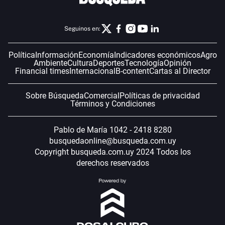
Seguinos en:
Política
Información
Economía
Indicadores económicos
Agro
Ambiente
Cultura
Deportes
Tecnología
Opinión
Financial times
Internacional
B-content
Cartas al Director
Sobre Búsqueda
Comercial
Políticas de privacidad
Términos y Condiciones
Pablo de María 1042 - 2418 8280
busquedaonline@busqueda.com.uy
Copyright busqueda.com.uy 2024 Todos los
derechos reservados