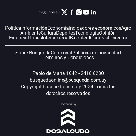
Seguinos en:
Política
Información
Economía
Indicadores económicos
Agro
Ambiente
Cultura
Deportes
Tecnología
Opinión
Financial times
Internacional
B-content
Cartas al Director
Sobre Búsqueda
Comercial
Políticas de privacidad
Términos y Condiciones
Pablo de María 1042 - 2418 8280
busquedaonline@busqueda.com.uy
Copyright busqueda.com.uy 2024 Todos los
derechos reservados