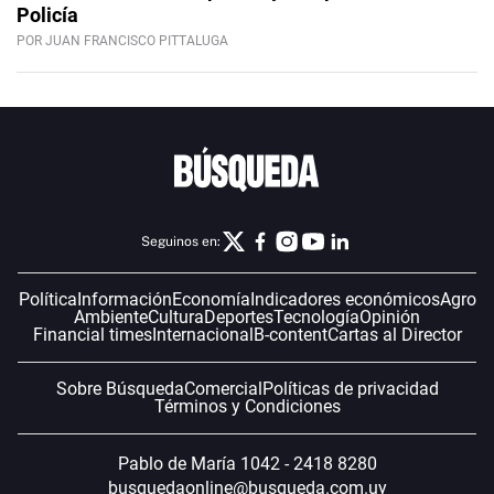
Policía
POR JUAN FRANCISCO PITTALUGA
Seguinos en:
Política
Información
Economía
Indicadores económicos
Agro
Ambiente
Cultura
Deportes
Tecnología
Opinión
Financial times
Internacional
B-content
Cartas al Director
Sobre Búsqueda
Comercial
Políticas de privacidad
Términos y Condiciones
Pablo de María 1042 - 2418 8280
busquedaonline@busqueda.com.uy