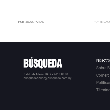
POR LUCAS FARÍAS
POR REDAC
Nosotro
Sobre 
Pablo de María 1042 - 2418 8280
Comerci
busquedaonline@busqueda.com.uy
Política
Término