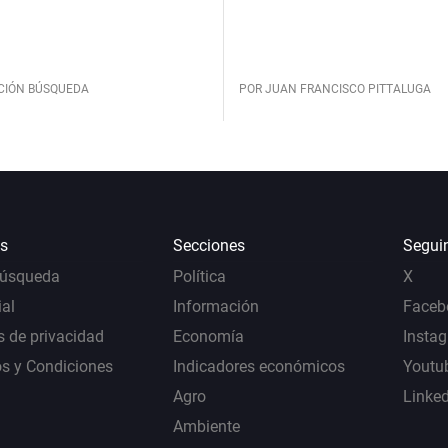
CIÓN BÚSQUEDA
POR JUAN FRANCISCO PITTALUGA
s
Secciones
Segui
Búsqueda
Política
X
al
Información
Faceb
s de privacidad
Economía
Insta
s y Condiciones
Indicadores económicos
Youtu
Agro
Linke
Ambiente