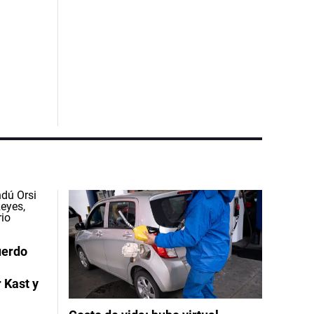
uerdo
 Kast y