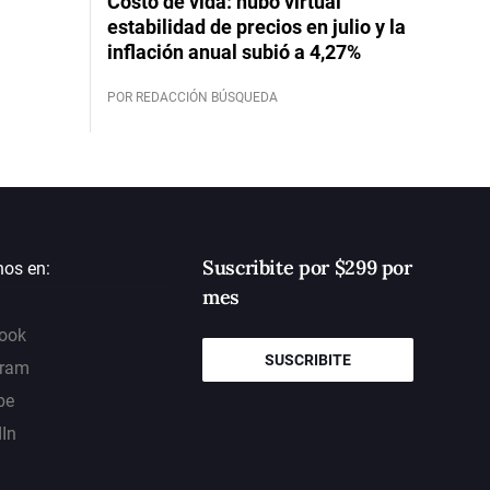
Costo de vida: hubo virtual
estabilidad de precios en julio y la
inflación anual subió a 4,27%
POR REDACCIÓN BÚSQUEDA
Suscribite por $299 por
nos en:
mes
ook
SUSCRIBITE
gram
be
dIn