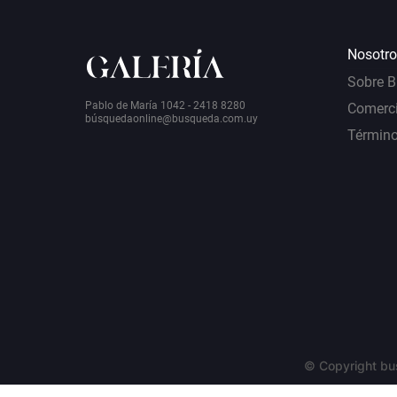
Nosotro
Sobre 
Pablo de María 1042 - 2418 8280
Comerci
bú
squedaonline@busqueda.com.uy
Término
© Copyright bu