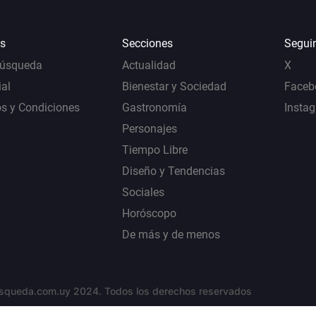
s
Secciones
Segui
Búsqueda
Actualidad
X
al
Bienestar y Sociedad
Faceb
s y Condiciones
Gastronomía
Insta
Personajes
Tiempo Libre
Diseño y Tendencias
Sociales
Horóscopo
De más y de menos
squeda.com.uy 2024. Todos los derechos reservados