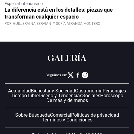
Especial interiorismo
La diferencia está en los detalles: piezas que
transforman cualquier espacio
POR
GUILLERMINA SERVIAN
Y SOFÍA MIRANDA MONTERO
Seguinos en:
Actualidad
Bienestar y Sociedad
Gastronomía
Personajes
Tiempo Libre
Diseño y Tendencias
Sociales
Horóscopo
De más y de menos
Sobre Búsqueda
Comercial
Políticas de privacidad
Términos y Condiciones