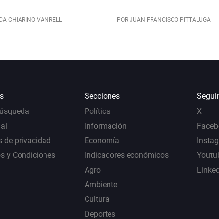
CA CHIARINO VANRELL
POR JUAN FRANCISCO PITTALUGA
s
Secciones
Segui
Búsqueda
Política
X
al
Información
Faceb
s de privacidad
Economía
Insta
s y Condiciones
Indicadores económicos
Youtu
Agro
Linke
Ambiente
Cultura
Deportes