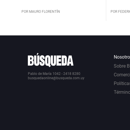
POR MAURO FLORENTÍN
POR FEDERI
Nosotro
Sobre 
Pablo de María 1042 - 2418 8280
Comerci
busquedaonline@busqueda.com.uy
Política
Término