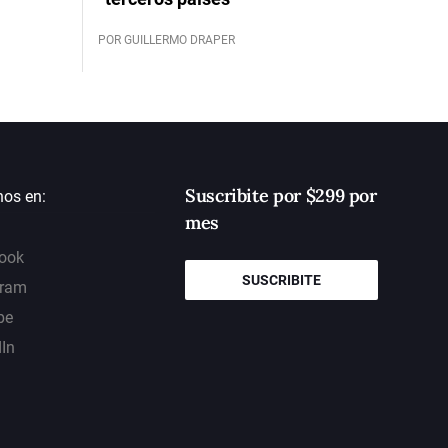
POR GUILLERMO DRAPER
Suscribite por $299 por
nos en:
mes
ook
SUSCRIBITE
gram
be
dIn