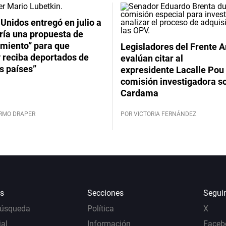
Unidos entregó en julio a
ría una propuesta de
imiento” para que
Legisladores del Frente 
 reciba deportados de
evalúan citar al
s países”
expresidente Lacalle Pou 
comisión investigadora s
Cardama
ERMO DRAPER
POR VICTORIA FERNÁNDEZ
s
Secciones
Segui
Búsqueda
Política
X
al
Información
Faceb