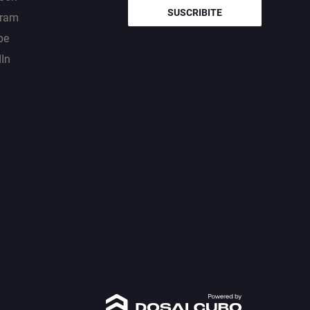
SUSCRIBITE
gram
be
dIn