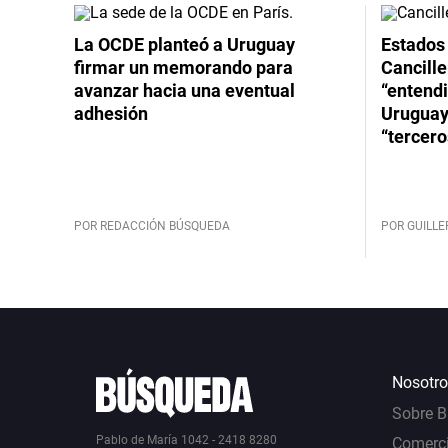
La OCDE planteó a Uruguay
Estados 
firmar un memorando para
Cancille
avanzar hacia una eventual
“entend
adhesión
Uruguay
“tercero
POR REDACCIÓN BÚSQUEDA
POR GUILL
Nosotro
Sobre 
Pablo de María 1042 - 2418 8280
Comerci