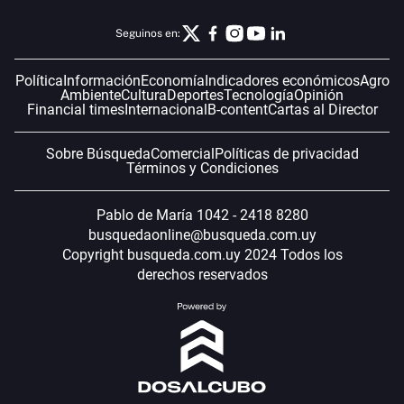
Seguinos en:
Política
Información
Economía
Indicadores económicos
Agro
Ambiente
Cultura
Deportes
Tecnología
Opinión
Financial times
Internacional
B-content
Cartas al Director
Sobre Búsqueda
Comercial
Políticas de privacidad
Términos y Condiciones
Pablo de María 1042 - 2418 8280
busquedaonline@busqueda.com.uy
Copyright busqueda.com.uy 2024 Todos los
derechos reservados