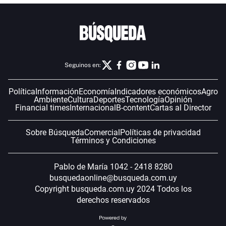
Seguinos en:
Política
Información
Economía
Indicadores económicos
Agro
Ambiente
Cultura
Deportes
Tecnología
Opinión
Financial times
Internacional
B-content
Cartas al Director
Sobre Búsqueda
Comercial
Políticas de privacidad
Términos y Condiciones
Pablo de María 1042 - 2418 8280
busquedaonline@busqueda.com.uy
Copyright busqueda.com.uy 2024 Todos los
derechos reservados