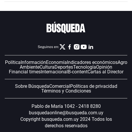
Seguinos en:
Política
Información
Economía
Indicadores económicos
Agro
Ambiente
Cultura
Deportes
Tecnología
Opinión
Financial times
Internacional
B-content
Cartas al Director
Sobre Búsqueda
Comercial
Políticas de privacidad
Términos y Condiciones
Pablo de María 1042 - 2418 8280
busquedaonline@busqueda.com.uy
Copyright busqueda.com.uy 2024 Todos los
derechos reservados