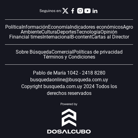
Seguinos en:
Política
Información
Economía
Indicadores económicos
Agro
Ambiente
Cultura
Deportes
Tecnología
Opinión
Financial times
Internacional
B-content
Cartas al Director
Sobre Búsqueda
Comercial
Políticas de privacidad
Términos y Condiciones
Pablo de María 1042 - 2418 8280
busquedaonline@busqueda.com.uy
Copyright busqueda.com.uy 2024 Todos los
derechos reservados