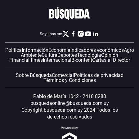
Seguinos en:
Política
Información
Economía
Indicadores económicos
Agro
Ambiente
Cultura
Deportes
Tecnología
Opinión
Financial times
Internacional
B-content
Cartas al Director
Sobre Búsqueda
Comercial
Políticas de privacidad
Términos y Condiciones
Pablo de María 1042 - 2418 8280
busquedaonline@busqueda.com.uy
Copyright busqueda.com.uy 2024 Todos los
derechos reservados